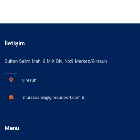
İletişim
Sultan Selim Mah. G.M.K Blv. No:9 Merkez/Giresun
Giresun
murat.solak@giresunport.com.tr
Menü